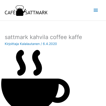
Siirry
Pääv
sisältöön
sattmark kahvila coffee kaffe
Kirjoittaja
Kalalautanen
/
6.4.2020