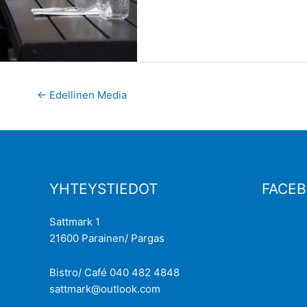
←
Edellinen Media
YHTEYSTIEDOT
FACE
Sattmark 1
21600 Parainen/ Pargas
Bistro/ Café 040 482 4848
sattmark@outlook.com