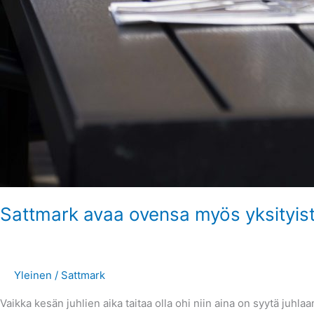
Sattmark avaa ovensa myös yksityisti
Yleinen
/
Sattmark
Vaikka kesän juhlien aika taitaa olla ohi niin aina on syytä juhl