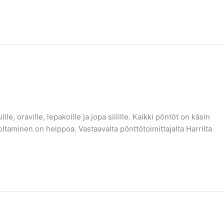
e, oraville, lepakoille ja jopa siilille. Kaikki pöntöt on käsin
taminen on helppoa. Vastaavalta pönttötoimittajalta Harrilta