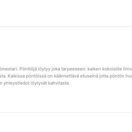
estari. Pönttöjä löytyy joka tarpeeseen: kaiken kokoisille linnuill
a. Kaikissa pöntöissä on käännettävä etuseinä jotta pöntön huol
n yhteystiedot löytyvät kahvilasta.