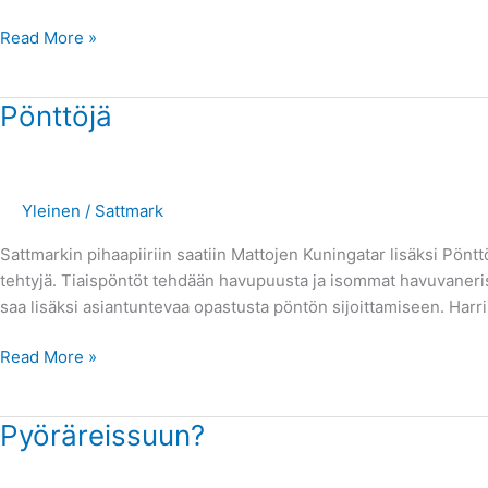
Read More »
Pönttöjä
Pönttöjä
Yleinen
/
Sattmark
Sattmarkin pihaapiiriin saatiin Mattojen Kuningatar lisäksi Pönttöm
tehtyjä. Tiaispöntöt tehdään havupuusta ja isommat havuvanerist
saa lisäksi asiantuntevaa opastusta pöntön sijoittamiseen. Harri
Read More »
Pyöräreissuun?
Pyöräreissuun?