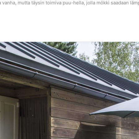
vanha, mutta täysin toimiva puu-hella, jolla mökki saadaan lämp