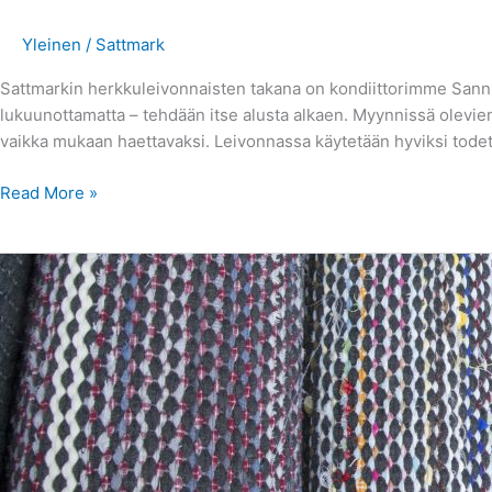
Yleinen
/
Sattmark
Sattmarkin herkkuleivonnaisten takana on kondiittorimme Sann
lukuunottamatta – tehdään itse alusta alkaen. Myynnissä olevien
vaikka mukaan haettavaksi. Leivonnassa käytetään hyviksi todettu
Read More »
Mattojen
kuningatar