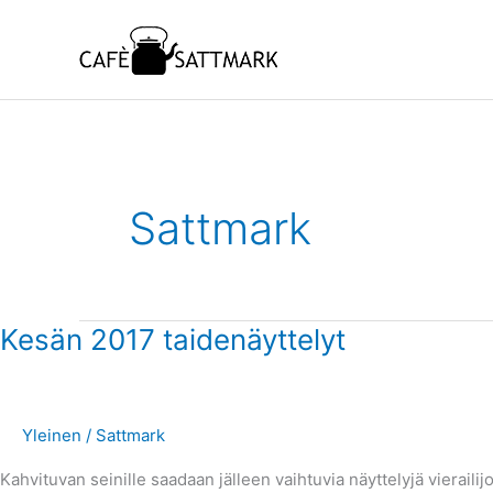
Siirry
sisältöön
Sattmark
Kesän
Kesän 2017 taidenäyttelyt
2017
taidenäyttelyt
Yleinen
/
Sattmark
Kahvituvan seinille saadaan jälleen vaihtuvia näyttelyjä vierail