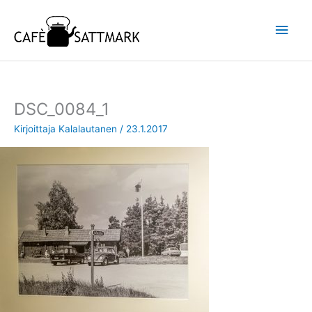
Siirry
Pääv
sisältöön
DSC_0084_1
Kirjoittaja
Kalalautanen
/
23.1.2017