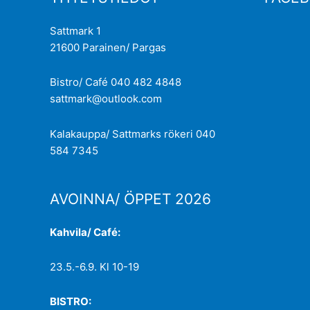
Sattmark 1
21600 Parainen/ Pargas
Bistro/ Café 040 482 4848
sattmark@outlook.com
Kalakauppa/ Sattmarks rökeri 040
584 7345
AVOINNA/ ÖPPET 2026
Kahvila/ Café:
23.5.-6.9. Kl 10-19
BISTRO: