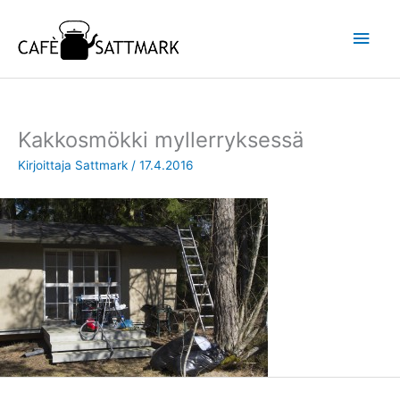
Siirry
Pääv
sisältöön
Kakkosmökki myllerryksessä
Kirjoittaja
Sattmark
/
17.4.2016