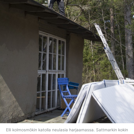
Elli kolmosmökin katolla neulasia harjaamassa. Sattmarkin kokin