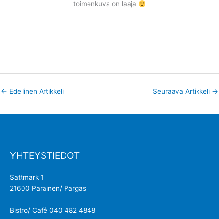
toimenkuva on laaja
←
Edellinen Artikkeli
Seuraava Artikkeli
→
YHTEYSTIEDOT
Sattmark 1
21600 Parainen/ Pargas
Bistro/ Café 040 482 4848