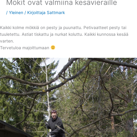
Mökit ovat valmiina kesävieraille
/
Yleinen
/ Kirjoittaja
Sattmark
Kaikki kolme mökkiä on pesty ja puunattu. Petivaatteet pesty tai
tuuletettu. Astiat tiskattu ja nurkat koluttu. Kaikki kunnossa kesää
varten.
Tervetuloa majoittumaan