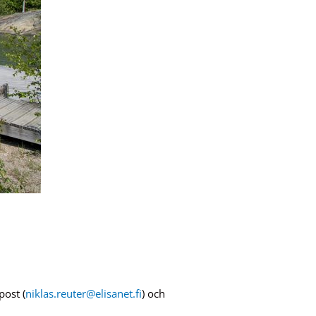
post (
niklas.reuter@elisanet.fi
) och