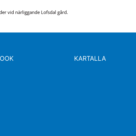
der vid närliggande Lofsdal gård.
BOOK
KARTALLA