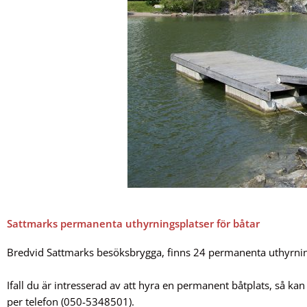
Sattmarks permanenta uthyrningsplatser för båtar
Bredvid Sattmarks besöksbrygga, finns 24 permanenta uthyrning
Ifall du är intresserad av att hyra en permanent båtplats, så kan
per telefon (050-5348501).