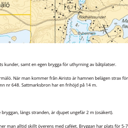
ts kunder, samt en egen brygga för uthyrning av båtplatser.
rmälö. När man kommer från Airisto är hamnen belägen strax för
amn nr 648. Sattmarksbron har en frihöjd på 14 m.
ryggan, längs stranden, är djupet ungefär 2 m (osäkert).
man alltid skillt överens med caféet. Bryggan har plats för 5-7 b