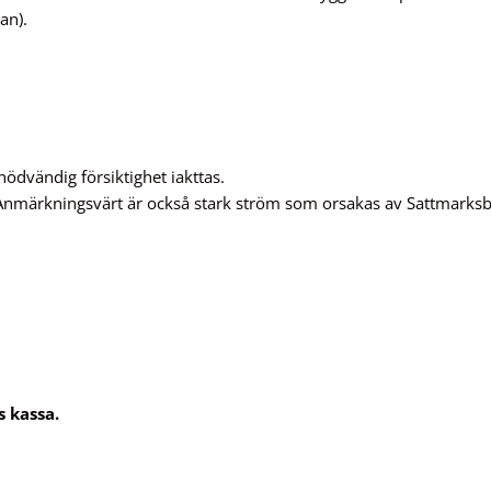
an).
 nödvändig försiktighet iakttas.
 Anmärkningsvärt är också stark ström som orsakas av Sattmarks
s kassa.