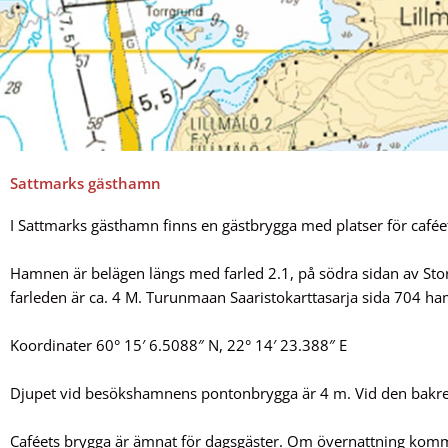
Sattmarks gästhamn
I Sattmarks gästhamn finns en gästbrygga med platser för cafée
Hamnen är belägen längs med farled 2.1, på södra sidan av Sto
farleden är ca. 4 M. Turunmaan Saaristokarttasarja sida 704 h
Koordinater 60° 15′ 6.5088″ N, 22° 14′ 23.388″ E
Djupet vid besökshamnens pontonbrygga är 4 m. Vid den bakre b
Caféets brygga är ämnat för dagsgäster. Om övernattning kommer 