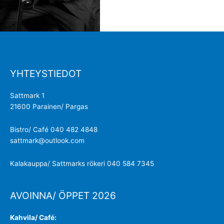
YHTEYSTIEDOT
Sattmark 1
21600 Parainen/ Pargas
Bistro/ Café 040 482 4848
sattmark@outlook.com
Kalakauppa/ Sattmarks rökeri 040 584 7345
AVOINNA/ ÖPPET 2026
Kahvila/ Café: